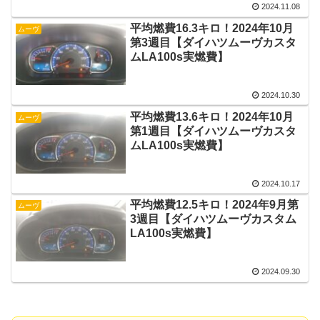
2024.11.08
平均燃費16.3キロ！2024年10月
ムーヴ
第3週目【ダイハツムーヴカスタ
ムLA100s実燃費】
2024.10.30
平均燃費13.6キロ！2024年10月
ムーヴ
第1週目【ダイハツムーヴカスタ
ムLA100s実燃費】
2024.10.17
平均燃費12.5キロ！2024年9月第
ムーヴ
3週目【ダイハツムーヴカスタム
LA100s実燃費】
2024.09.30