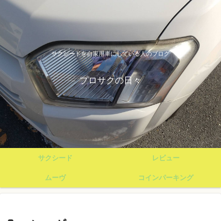
サクシードを自家用車にしている人のブログ
プロサクの日々
サクシード
レビュー
ムーヴ
コインパーキング