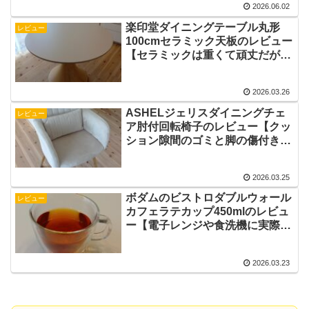
2026.06.02
楽印堂ダイニングテーブル丸形
レビュー
100cmセラミック天板のレビュー
【セラミックは重くて頑丈だが表
面はザラザラ】
2026.03.26
ASHELジェリスダイニングチェ
レビュー
ア肘付回転椅子のレビュー【クッ
ション隙間のゴミと脚の傷付きに
注意】
2026.03.25
ボダムのビストロダブルウォール
レビュー
カフェラテカップ450mlのレビュ
ー【電子レンジや食洗機に実際に
入れた結果】
2026.03.23