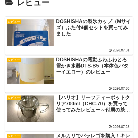
レビュー
DOSHISHAの製氷カップ（Mサイ
レビュー
ズ）ふた付4個セットを買ってみ
ました
2026.07.31
DOSHISHAの電動ふわふわとろ
レビュー
雪かき氷器DTS‐B5（本体色バタ
ーイエロー）のレビュー
2026.07.30
【ハリオ】リーフティーポットク
レビュー
リア700ml（CHC-70）を買って
使ってみたレビュー～付属の茶こ
しはお湯が少ないと使えない～
2026.07.28
メルカリでバラレゴを購入！キレ
レビュー