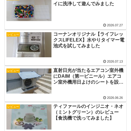
イに洗浄して遊んでみました
2026.07.27
コーナンオリジナル【ライフレッ
レビュー
クスLIFELEX】水やりタイマー電
池式を試してみました
2026.07.13
直射日光が当たるエアコン室外機
レビュー
にDAIM（第一ビニール）エアコ
ン室外機用日よけのシートを設置
してみました
2026.06.26
ティファールのインジニオ・ネオ
レビュー
（ミントグリーン）のレビュー
【食洗機で洗ってみました】