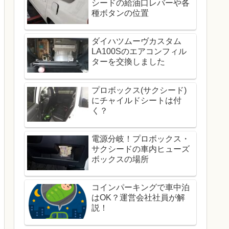
シードの給油口レバーや各
種ボタンの位置
ダイハツムーヴカスタム
LA100Sのエアコンフィル
ターを交換しました
プロボックス(サクシード)
にチャイルドシートは付
く？
電源分岐！プロボックス・
サクシードの車内ヒューズ
ボックスの場所
コインパーキングで車中泊
はOK？運営会社社員が解
説！