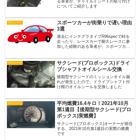
る筆者が、チャイルドシートの取り付け
についてご紹介します
スポーツカーが街乗りで遅い理由
サクシード
3選
過去にインテグラタイプR96specで峠を
走ったり、レースカーで耐久レースに参
加した経験のある筆者が、スポーツカー
が街乗りで遅い理由について解説します
サクシード(プロボックス)ドライ
サクシード
ブシャフトオイルシール交換
後期型サクシードのミッションオイル漏
れが発生したので、ドライブシャフト付
け根のオイルシールを交換しました
平均燃費16.4キロ！2021年10月
サクシード
第1週目【後期型サクシード(プロ
ボックス)実燃費】
サクシード(プロボックス)オーナーが発信
する、2021年10月第1週目の実際の燃費
です