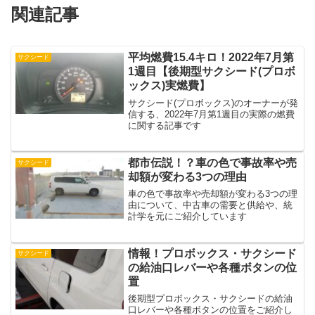
関連記事
平均燃費15.4キロ！2022年7月第
サクシード
1週目【後期型サクシード(プロボ
ックス)実燃費】
サクシード(プロボックス)のオーナーが発
信する、2022年7月第1週目の実際の燃費
に関する記事です
都市伝説！？車の色で事故率や売
サクシード
却額が変わる3つの理由
車の色で事故率や売却額が変わる3つの理
由について、中古車の需要と供給や、統
計学を元にご紹介しています
情報！プロボックス・サクシード
サクシード
の給油口レバーや各種ボタンの位
置
後期型プロボックス・サクシードの給油
口レバーや各種ボタンの位置をご紹介し