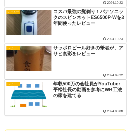
2024.10.23
コスパ最強の髭剃り！パナソニッ
レビュー
クのスピンネットES6500P-Wを3
年間使ったレビュー
2024.10.23
サッポロビール好きの筆者が、ア
レビュー
サヒ食彩をレビュー
2024.09.22
年収500万の会社員がYouTuber
レビュー
平松社長の動画を参考にWB工法
の家を建てる
2024.03.08