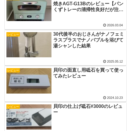
焼きAGT-G13Bのレビュー【パン
くずトレーの清掃性良好だが注意
点もあり】
2026.03.04
30代後半のおじさんがナノフェミ
レビュー
ラスプラスでナノバブルを浴びて
湯シャンした結果
2025.05.12
貝印の面直し用砥石を買って使っ
レビュー
てみたレビュー
2024.10.23
貝印の仕上げ砥石#3000のレビュ
レビュー
ー