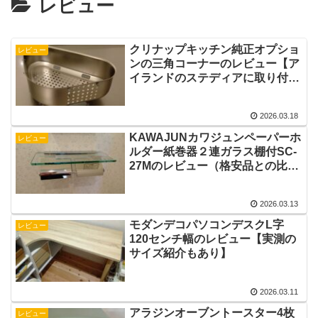
レビュー
クリナップキッチン純正オプショ
レビュー
ンの三角コーナーのレビュー【ア
イランドのステディアに取り付け
て生活感を無くす】
2026.03.18
KAWAJUNカワジュンペーパーホ
レビュー
ルダー紙巻器２連ガラス棚付SC-
27Mのレビュー（格安品との比較
もあり）
2026.03.13
モダンデコパソコンデスクL字
レビュー
120センチ幅のレビュー【実測の
サイズ紹介もあり】
2026.03.11
アラジンオーブントースター4枚
レビュー