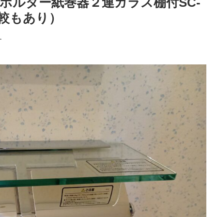
ーホルダー紙巻器２連ガラス棚付SC-
比較もあり）
す