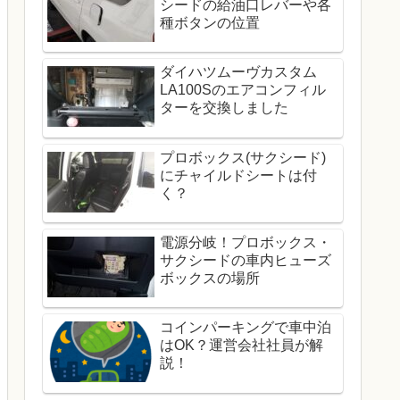
シードの給油口レバーや各
種ボタンの位置
ダイハツムーヴカスタム
LA100Sのエアコンフィル
ターを交換しました
プロボックス(サクシード)
にチャイルドシートは付
く？
電源分岐！プロボックス・
サクシードの車内ヒューズ
ボックスの場所
コインパーキングで車中泊
はOK？運営会社社員が解
説！