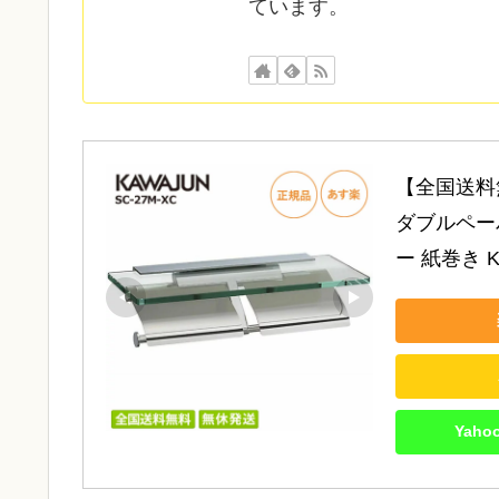
ています。
【全国送料無
ダブルペーパ
ー 紙巻き 
Yah