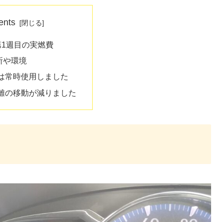
ents
月第1週目の実燃費
所や環境
は常時使用しました
離の移動が減りました