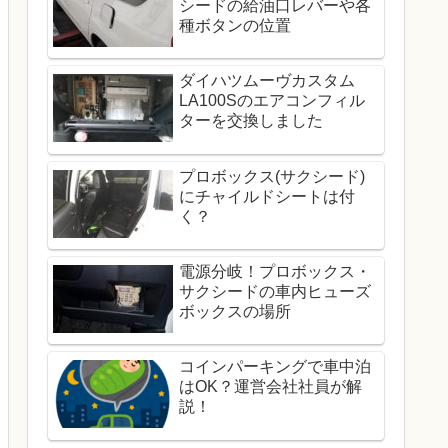
シードの給油口レバーや各
種ボタンの位置
ダイハツムーヴカスタム
LA100Sのエアコンフィル
ターを交換しました
プロボックス(サクシード)
にチャイルドシートは付
く？
電源分岐！プロボックス・
サクシードの車内ヒューズ
ボックスの場所
コインパーキングで車中泊
はOK？運営会社社員が解
説！