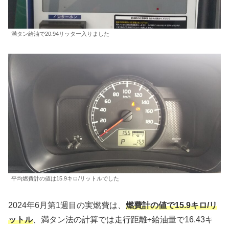
満タン給油で20.94リッター入りました
平均燃費計の値は15.9キロ/リットルでした
2024年6月第1週目の実燃費は、
燃費計の値で15.9キロ/リ
ットル
、満タン法の計算では走行距離÷給油量で16.43キ