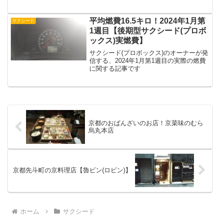
平均燃費16.5キロ！2024年1月第
サクシード
1週目【後期型サクシード(プロボ
ックス)実燃費】
サクシード(プロボックス)のオーナーが発
信する、2024年1月第1週目の実際の燃費
に関する記事です
京都のおばんざいのお店！京菜味のむら
烏丸本店
京都先斗町の京料理店【魯ビン(ロビン)】
ホーム
サクシード