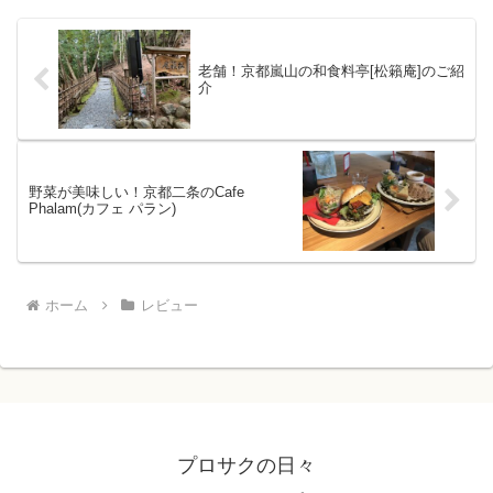
老舗！京都嵐山の和食料亭[松籟庵]のご紹
介
野菜が美味しい！京都二条のCafe
Phalam(カフェ パラン)
ホーム
レビュー
プロサクの日々