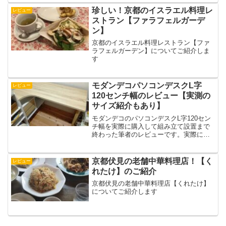
珍しい！京都のイスラエル料理レ
レビュー
ストラン【ファラフェルガーデ
ン】
京都のイスラエル料理レストラン【ファ
ラフェルガーデン】についてご紹介しま
す
モダンデコパソコンデスクL字
レビュー
120センチ幅のレビュー【実測の
サイズ紹介もあり】
モダンデコのパソコンデスクL字120セン
チ幅を実際に購入して組み立て設置まで
終わった筆者のレビューです。実際に収
納のサイズを測り具体的な数値もご紹介
しています
京都伏見の老舗中華料理店！【く
レビュー
れたけ】のご紹介
京都伏見の老舗中華料理店【くれたけ】
についてご紹介します