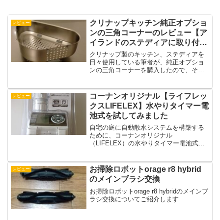
クリナップキッチン純正オプショ
レビュー
ンの三角コーナーのレビュー【ア
イランドのステディアに取り付け
て生活感を無くす】
クリナップ製のキッチン、ステディアを
日々使用している筆者が、純正オプショ
ンの三角コーナーを購入したので、その
設置方法や使用感をレビューしようと思
います
コーナンオリジナル【ライフレッ
レビュー
クスLIFELEX】水やりタイマー電
池式を試してみました
自宅の庭に自動散水システムを構築する
ために、コーナンオリジナル
（LIFELEX）の水やりタイマー電池式を
購入して実際に使用してみました。水道
の蛇口との接続方法やTAKAGI製の散水ホ
ースとの相性などをご紹介しています
お掃除ロボットorage r8 hybrid
レビュー
のメインブラシ交換
お掃除ロボットorage r8 hybridのメインブ
ラシ交換についてご紹介します