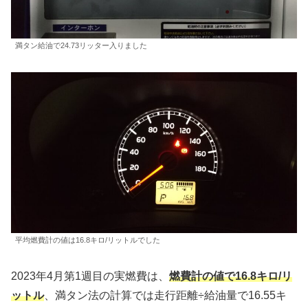
満タン給油で24.73リッター入りました
平均燃費計の値は16.8キロ/リットルでした
2023年4月第1週目の実燃費は、
燃費計の値で16.8キロ/リ
ットル
、満タン法の計算では走行距離÷給油量で16.55キ