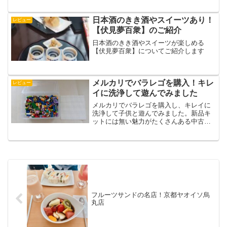
になります。付属の製氷カップで何人分
のかき氷が出来るかなど、具体的な内容
の記事となっています
日本酒のきき酒やスイーツあり！
レビュー
【伏見夢百衆】のご紹介
日本酒のきき酒やスイーツが楽しめる
【伏見夢百衆】についてご紹介します
メルカリでバラレゴを購入！キレ
レビュー
イに洗浄して遊んでみました
メルカリでバラレゴを購入し、キレイに
洗浄して子供と遊んでみました。新品キ
ットには無い魅力がたくさんある中古バ
ラレゴの、洗浄方法や遊び方についてご
紹介しています
フルーツサンドの名店！京都ヤオイソ烏
丸店