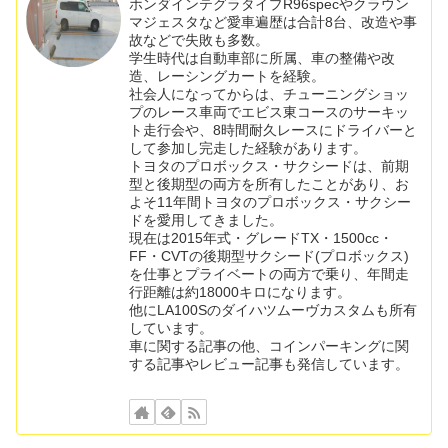
ホンダインテグラタイプR96specやクラウン
マジェスタなど愛車遍歴は合計8台、改造や事
故などで失敗も多数。
学生時代は自動車部に所属、車の整備や改
造、レーシングカートを経験。
社会人になってからは、チューニングショッ
プのレース車両でエビス東コースのサーキッ
ト走行会や、8時間耐久レースにドライバーと
して参加し完走した経験があります。
トヨタのプロボックス・サクシードは、前期
型と後期型の両方を所有したことがあり、お
よそ11年間トヨタのプロボックス・サクシー
ドを愛用してきました。
現在は2015年式・グレードTX・1500cc・
FF・CVTの後期型サクシード(プロボックス)
を仕事とプライベートの両方で乗り、年間走
行距離は約18000キロになります。
他にLA100Sのダイハツムーヴカスタムも所有
しています。
車に関する記事の他、コインパーキングに関
する記事やレビュー記事も発信しています。