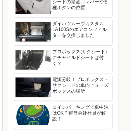
シードの給油口レバーや各
種ボタンの位置
ダイハツムーヴカスタム
LA100Sのエアコンフィル
ターを交換しました
プロボックス(サクシード)
にチャイルドシートは付
く？
電源分岐！プロボックス・
サクシードの車内ヒューズ
ボックスの場所
コインパーキングで車中泊
はOK？運営会社社員が解
説！